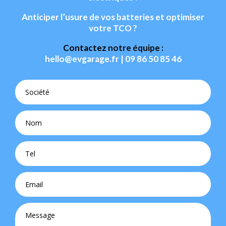
Anticiper l’usure de vos batteries et optimiser
votre TCO ?
Contactez
notre équipe :
hello@evgarage.fr
| 09 86 50 85 46